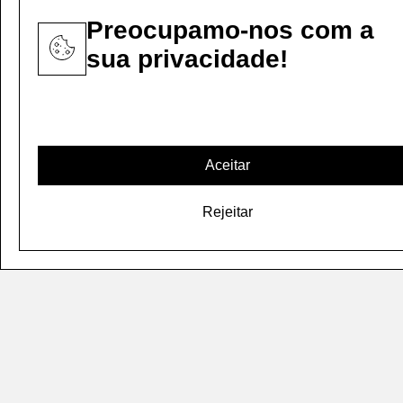
Preocupamo-nos com a
sua privacidade!
+ 34 911 086 522
C/ Comandante Fontanes 1, 1ª
15003, A Coruña (Espanha)
Paseo De La Castellana 135, 17ºB
Aceitar
28046, Madrid (Espanha)
Rejeitar
Canal ético
Aviso legal