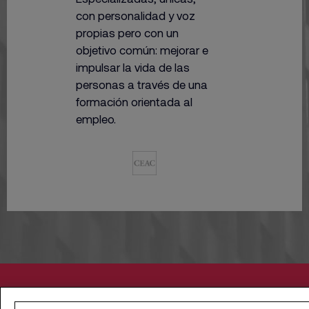
con personalidad y voz
propias pero con un
objetivo común: mejorar e
impulsar la vida de las
personas a través
de una
formación orientada al
empleo.