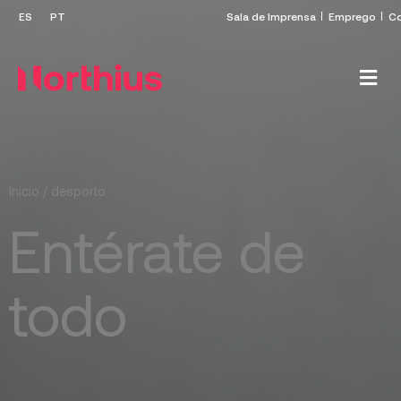
Sala de Imprensa
Emprego
Co
Inicio
/
desporto
Entérate de
todo