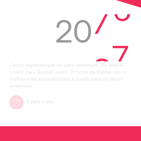
0
2
0
9
1
Centro especializado no setor veterinário. De 'Animal
Lovers' para 'Animal Lovers'. O motor da Nubika são os
profissionais especializados e qualificados no sector
veterinário.
Ir para o site