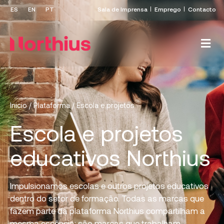
Sala de Imprensa
Emprego
Contacto
Inicio
/
Plataforma
/
Escola e projetos
Escola e projetos
educativos Northius
Impulsionamos escolas e outros projetos educativos
dentro do setor de formação. Todas as marcas que
fazem parte da plataforma Northius compartilham a
mesma essência: são marcas que trabalham