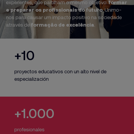
experientes, que partilham o mesmo objetivo:
formar
e preparar os profissionais do futuro
. Unimo-
nos para causar um impacto positivo na sociedade
através de
formação de excelência
.
+10
proyectos educativos con un alto nivel de
especialización
+1.000
profesionales