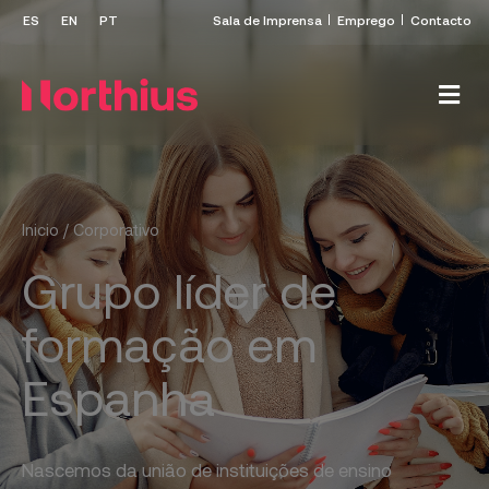
Sala de Imprensa
Emprego
Contacto
Inicio
/
Corporativo
Grupo líder de
formação em
Espanha
Nascemos da união de instituições de ensino