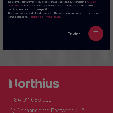
no mesmo. Partilharemos o seu pedido com as empresas que compõem o
Grupo
Northius
, para que estas lhe possam apresentar a melhor oferta de produtos e
serviços de acordo com o seu pedido.
São reconhecidos os direitos de acesso, retificação, eliminação, oposição e limitação, tal
como explicado na
Política de Privacidade
.
Enviar
+ 34 911 086 522
C/ Comandante Fontanes 1, 1ª