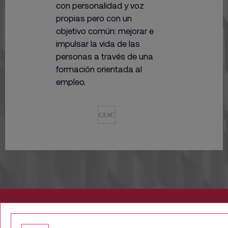
con personalidad y voz
propias pero con un
objetivo común: mejorar e
impulsar la vida de las
personas a través
de una
formación orientada al
empleo.