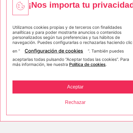
¡Nos importa tu privacida
+ 34 911 086 522
Utilizamos cookies propias y de terceros con finalidades
C/ Comandante Fontanes 1, 1ª
analíticas y para poder mostrarte anuncios o contenidos
15003, A Coruña (España)
personalizados según tus preferencias y tus hábitos de
navegación. Puedes configurarlas o rechazarlas haciendo clic
Paseo De La Castellana 135, 17ºB
Configuración de cookies
en “
”. También puedes
28046, Madrid (España)
aceptarlas todas pulsando “Aceptar todas las cookies”. Para
más información, lee nuestra
Política de cookies
.
Aceptar
Rechazar
Quiénes somos
Corporate