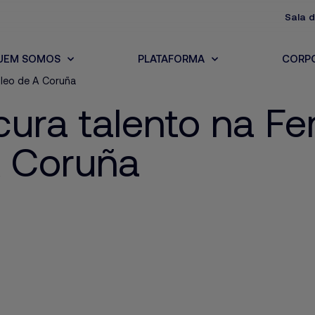
Sala 
UEM SOMOS
PLATAFORMA
CORP
pleo de A Coruña
cura talento na Fe
 Coruña