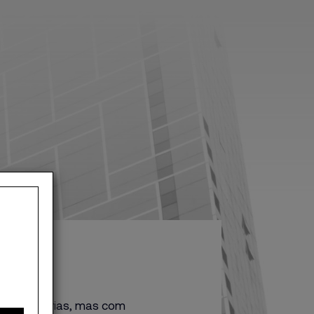
e voz próprias, mas com