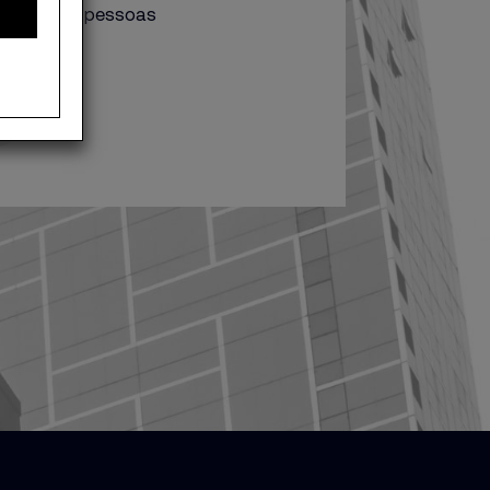
a vida das pessoas
mprego.
Fotos