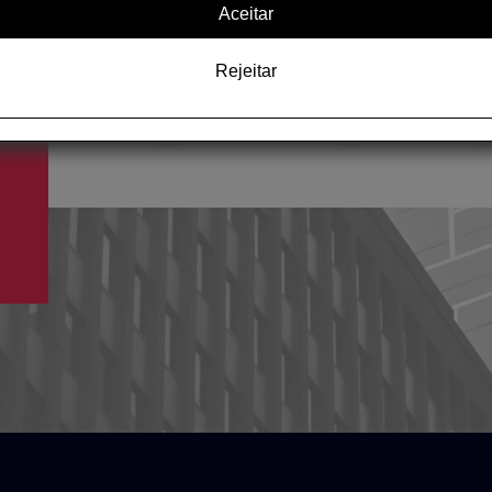
um objetivo comum: melhorar e impulsionar 
Aceitar
através de uma formação voltada para o e
Rejeitar
Manual
Logos
Corporativo