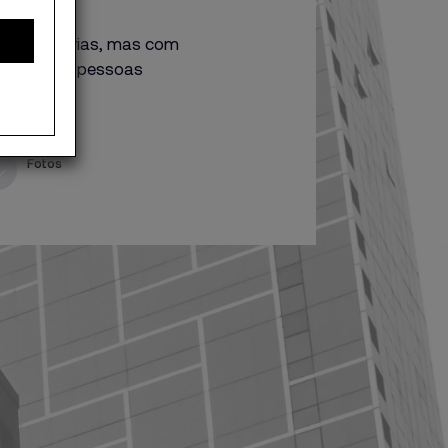
e voz próprias, mas com
a vida das pessoas
mprego.
Fotos