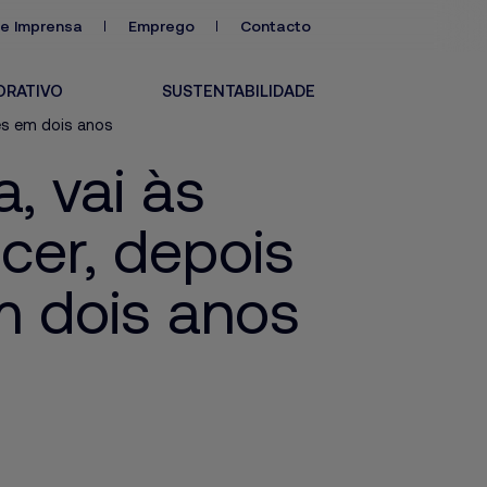
de Imprensa
Emprego
Contacto
ORATIVO
SUSTENTABILIDADE
ões em dois anos
, vai às
cer, depois
m dois anos