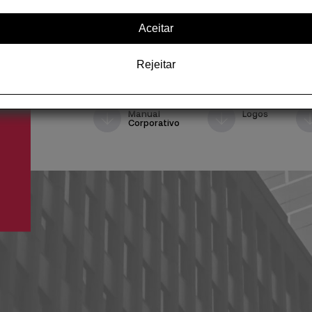
Aceitar
Especializadas, únicas, com personalidade 
um objetivo comum: melhorar e impulsionar 
através de uma formação voltada para o e
Rejeitar
Manual
Logos
Corporativo