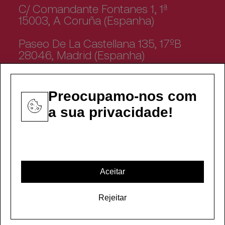
C/ Comandante Fontanes 1, 1ª
15003, A Coruña (Espanha)
Paseo De La Castellana 135, 17ºB
28046, Madrid (Espanha)
Preocupamo-nos com
a sua privacidade!
Canal ético
Aviso legal
Aceitar
Política de Privacidade
Política de Cookies
Rejeitar