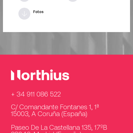
Fotos
+ 34 911 086 522
C/ Comandante Fontanes 1, 1ª
15003, A Coruña (España)
Paseo De La Castellana 135, 17ºB