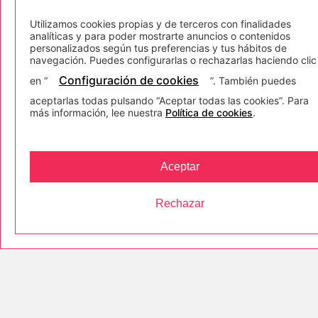
identidad
Utilizamos cookies propias y de terceros con finalidades
analíticas y para poder mostrarte anuncios o contenidos
personalizados según tus preferencias y tus hábitos de
Especializadas, únicas,
navegación. Puedes configurarlas o rechazarlas haciendo clic
con personalidad y voz
Configuración de cookies
en “
”. También puedes
propias pero con un
aceptarlas todas pulsando “Aceptar todas las cookies”. Para
objetivo común: mejorar e
más información, lee nuestra
Política de cookies
.
impulsar la vida de las
personas a través
de una
formación orientada al
Aceptar
empleo.
Rechazar