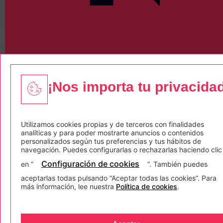
¡Nos importa tu privacida
Descárgate nuestra
Utilizamos cookies propias y de terceros con finalidades
analíticas y para poder mostrarte anuncios o contenidos
identidad
personalizados según tus preferencias y tus hábitos de
navegación. Puedes configurarlas o rechazarlas haciendo clic
Configuración de cookies
en “
”. También puedes
Especializadas, únicas,
aceptarlas todas pulsando “Aceptar todas las cookies”. Para
con personalidad y voz
más información, lee nuestra
Política de cookies
.
propias pero con un
objetivo común: mejorar e
impulsar la vida de las