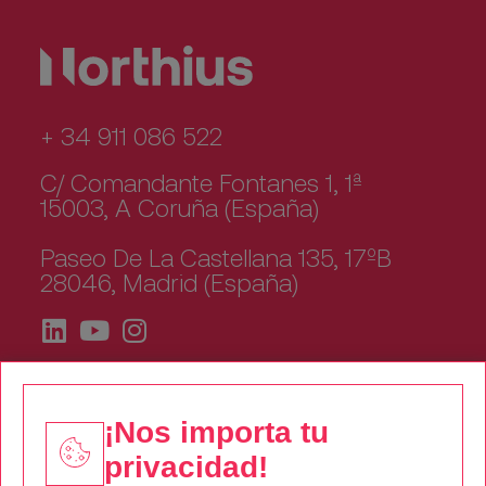
+ 34 911 086 522
C/ Comandante Fontanes 1, 1ª
15003, A Coruña (España)
Paseo De La Castellana 135, 17ºB
28046, Madrid (España)
¡Nos importa tu
privacidad!
Quiénes somos