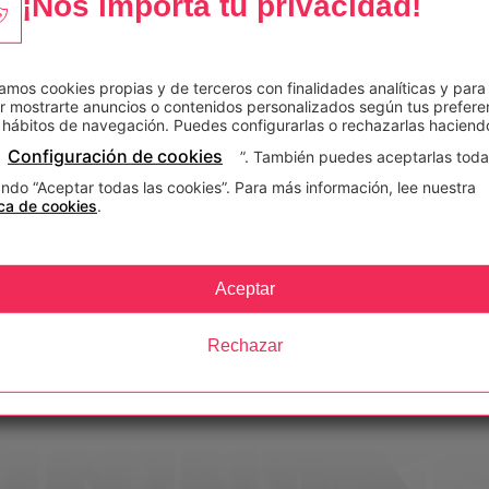
¡Nos importa tu privacidad!
zamos cookies propias y de terceros con finalidades analíticas y para
ña, integra experimentadas instituciones educativas con un 
r mostrarte anuncios o contenidos personalizados según tus prefere
 hábitos de navegación. Puedes configurarlas o rechazarlas haciendo
uro. Cuenta actualmente con 65.000 alumnos activos y más 
Configuración de cookies
”. También puedes aceptarlas tod
cativos distribuidos en la península ibérica. Además, con 
ndo “Aceptar todas las cookies”. Para más información, lee nuestra
Irlanda, y Países Bajos) y Latinoamérica (Argentina, Colombia
ica de cookies
.
Puerto Rico).
s educativas: CEAC, Unisport, Deusto Formación, Deusto Sal
Aceptar
EAC FP.
Rechazar