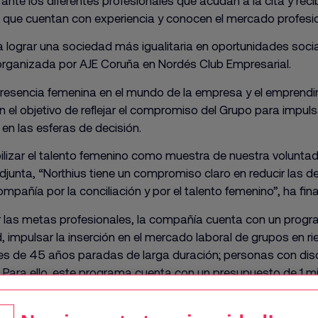
e los diferentes profesionales que acudan a la cita y recib
es que cuentan con experiencia y conocen el mercado profesio
lograr una sociedad más igualitaria en oportunidades socia
 organizada por AJE Coruña en Nordés Club Empresarial.
presencia femenina en el mundo de la empresa y el emprendim
el objetivo de reflejar el compromiso del Grupo para impulsar
 en las esferas de decisión.
ilizar el talento femenino como muestra de nuestra voluntad
junta, “Northius tiene un compromiso claro en reducir las 
ompañía por la conciliación y por el talento femenino”, ha fina
 las metas profesionales, la compañía cuenta con un progr
 impulsar la inserción en el mercado laboral de grupos en r
res de 45 años paradas de larga duración; personas con dis
a. Para ello, este programa cuenta con un presupuesto de 1 m
a artificial, busca facilitar la inclusión laboral de estos grupo