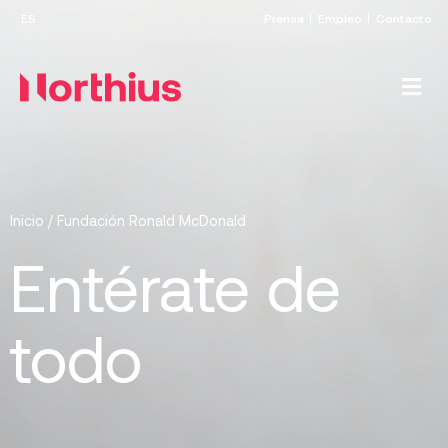
Prensa
Empleo
Contacto
Inicio
/
Fundación Ronald McDonald
Entérate de
todo