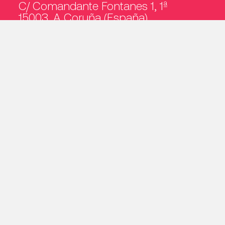
C/ Comandante Fontanes 1, 1ª
15003, A Coruña (España)
Paseo De La Castellana 135, 17ºB
28046, Madrid (España)
Quiénes somos
Corporate
Sostenibilidad
Empleo