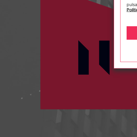
pulsa
Polít