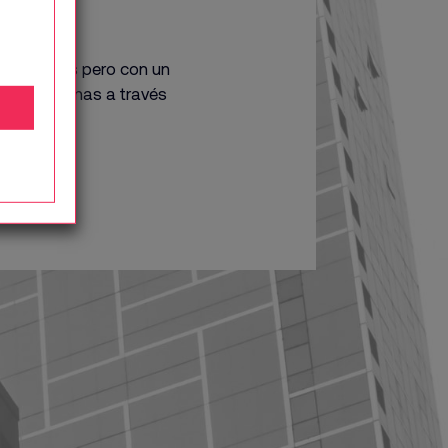
voz propias pero con un
e las personas a través
Fotos