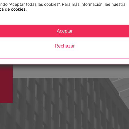
Descárgate nuestra identidad
ndo “Aceptar todas las cookies”. Para más información, lee nuestra
ica de cookies
.
Especializadas, únicas, con personalidad y 
objetivo común: mejorar e impulsar la vida d
Aceptar
de una formación orientada al empleo.
Rechazar
Manual
Logos
corporativo