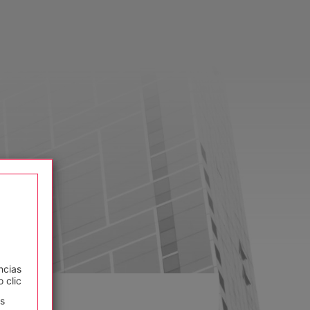
ncias
 clic
as