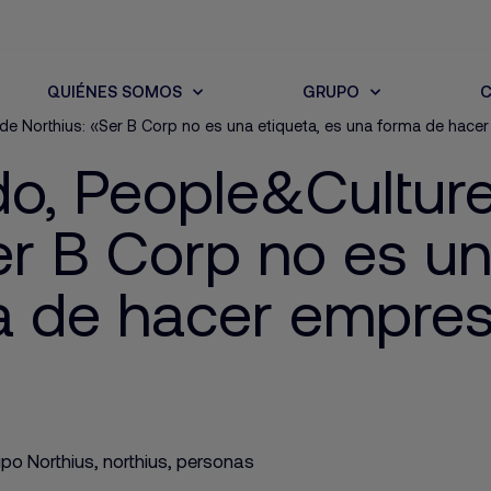
QUIÉNES SOMOS
GRUPO
C
 de Northius: «Ser B Corp no es una etiqueta, es una forma de hac
do, People&Culture
er B Corp no es un
a de hacer empre
upo Northius
,
northius
,
personas