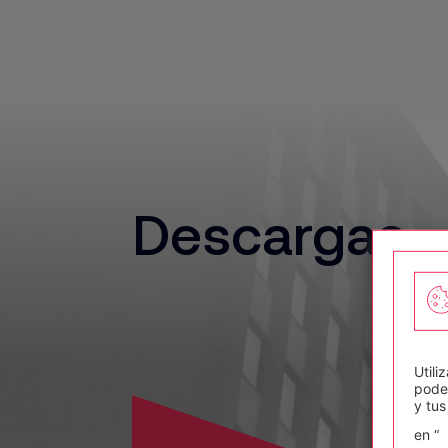
Descargas
Utili
pode
y tus
en “