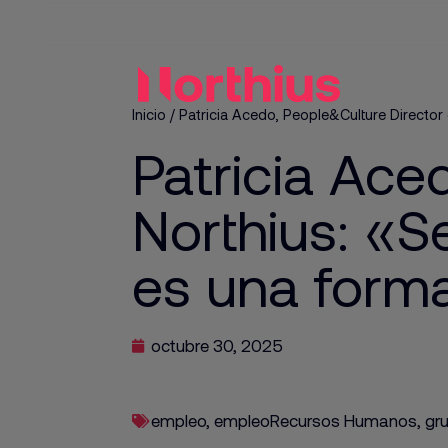
Inicio
/
Patricia Acedo, People&Culture Director
Patricia Ace
Northius: «S
es una form
octubre 30, 2025
empleo
,
empleoRecursos Humanos
,
gr