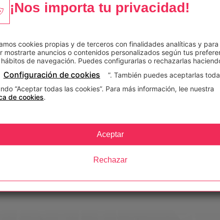
¡Nos importa tu privacidad!
paña con más de 1.000 empleados, integra experimentadas i
zamos cookies propias y de terceros con finalidades analíticas y para
r mostrarte anuncios o contenidos personalizados según tus prefere
n de los profesionales del futuro. Cuenta actualmente con 6
 hábitos de navegación. Puedes configurarlas o rechazarlas haciendo
Configuración de cookies
”. También puedes aceptarlas tod
mativos distribuidos en la península ibérica. Además, con 
ndo “Aceptar todas las cookies”. Para más información, lee nuestra
ica de cookies
.
Irlanda, y Países Bajos) y Latinoamérica (Argentina, Colombia
Puerto Rico).
s formativas: CEAC, Unisport, Deusto Formación, Deusto Salu
Aceptar
EAC FP.
Rechazar