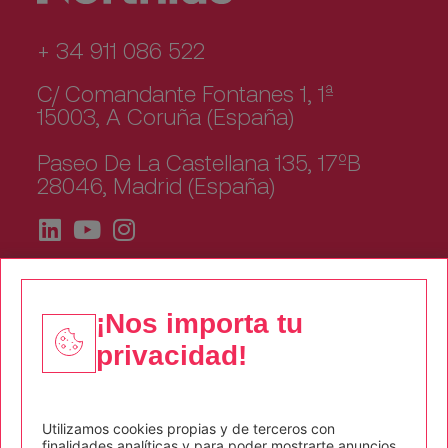
+ 34 911 086 522
C/ Comandante Fontanes 1, 1ª
15003, A Coruña (España)
Paseo De La Castellana 135, 17ºB
28046, Madrid (España)
¡Nos importa tu
privacidad!
Quiénes somos
Corporate
Utilizamos cookies propias y de terceros con
finalidades analíticas y para poder mostrarte anuncios