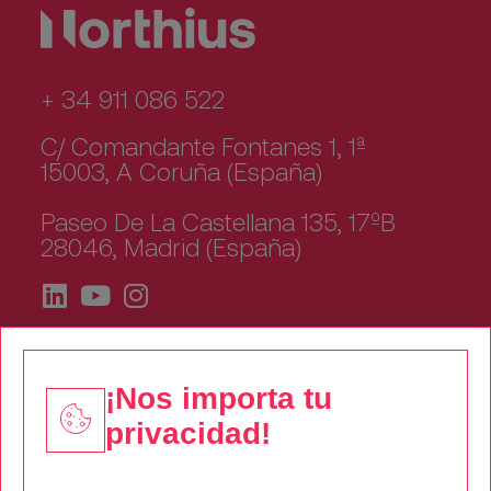
+ 34 911 086 522
C/ Comandante Fontanes 1, 1ª
15003, A Coruña (España)
Paseo De La Castellana 135, 17ºB
28046, Madrid (España)
¡Nos importa tu
privacidad!
Quiénes somos