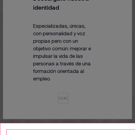
identidad
Especializadas, únicas,
con personalidad y voz
propias pero con un
objetivo común: mejorar e
impulsar la vida de las
personas a través
de una
formación orientada al
empleo.