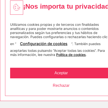
¡Nos importa tu privacida
Utilizamos cookies propias y de terceros con finalidades
analíticas y para poder mostrarte anuncios o contenidos
personalizados según tus preferencias y tus hábitos de
+ 34 911 086 522
navegación. Puedes configurarlas o rechazarlas haciendo clic
Configuración de cookies
en “
”. También puedes
C/ Comandante Fontanes 1, 1ª
aceptarlas todas pulsando “Aceptar todas las cookies”. Para
15003, A Coruña (España)
más información, lee nuestra
Política de cookies
.
Paseo De La Castellana 135, 17ºB
28046, Madrid (España)
Aceptar
Rechazar