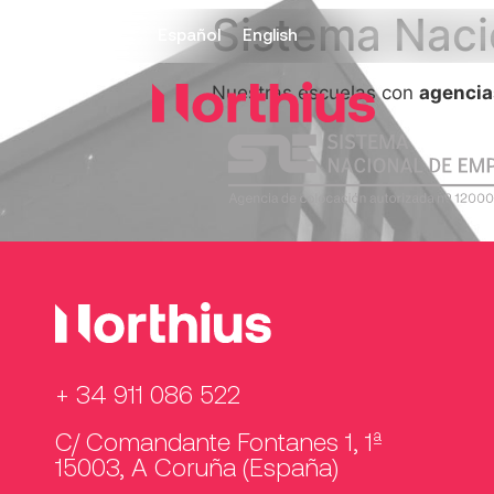
Sistema Naci
Español
English
Nuestras escuelas con
agencia
+ 34 911 086 522
C/ Comandante Fontanes 1, 1ª
15003, A Coruña (España)