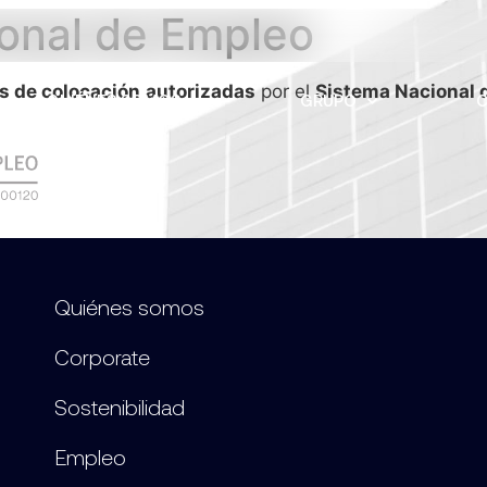
onal de Empleo
s de colocación
autorizadas
por el
Sistema Nacional 
QUIÉNES SOMOS
GRUPO
C
Quiénes somos
Corporate
Sostenibilidad
Empleo