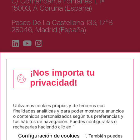
C/ Comandante Fontanes 1, 1ª
15003, A Coruña (España)
Paseo De La Castellana 135, 17ºB
28046, Madrid (España)
¡Nos importa tu
privacidad!
Quiénes somos
Corporate
Utilizamos cookies propias y de terceros con
finalidades analíticas y para poder mostrarte anuncios
Sostenibilidad
o contenidos personalizados según tus preferencias y
tus hábitos de navegación. Puedes configurarlas o
rechazarlas haciendo clic en “
Empleo
Configuración de cookies
”. También puedes