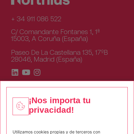
+ 34 911 086 522
C/ Comandante Fontanes 1, 1ª
15003, A Coruña (España)
Paseo De La Castellana 135, 17ºB
28046, Madrid (España)
¡Nos importa tu
privacidad!
Quiénes somos
Corporate
Utilizamos cookies propias y de terceros con